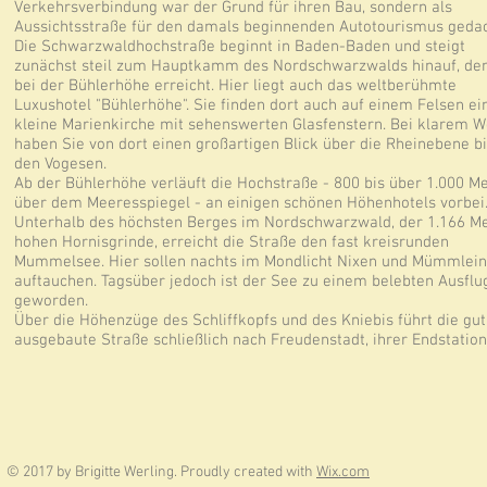
Verkehrsverbindung war der Grund für ihren Bau, sondern als
Aussichtsstraße für den damals beginnenden Autotourismus gedac
Die Schwarzwaldhochstraße beginnt in Baden-Baden und steigt
zunächst steil zum Hauptkamm des Nordschwarzwalds hinauf, den
bei der Bühlerhöhe erreicht. Hier liegt auch das weltberühmte
Luxushotel "Bühlerhöhe". Sie finden dort auch auf einem Felsen ei
kleine Marienkirche mit sehenswerten Glasfenstern. Bei klarem W
haben Sie von dort einen großartigen Blick über die Rheinebene bi
den Vogesen.
Ab der Bühlerhöhe verläuft die Hochstraße - 800 bis über 1.000 M
über dem Meeresspiegel - an einigen schönen Höhenhotels vorbei
Unterhalb des höchsten Berges im Nordschwarzwald, der 1.166 M
hohen Hornisgrinde, erreicht die Straße den fast kreisrunden
Mummelsee. Hier sollen nachts im Mondlicht Nixen und Mümmlein
auftauchen. Tagsüber jedoch ist der See zu einem belebten Ausflu
geworden.
Über die Höhenzüge des Schliffkopfs und des Kniebis führt die gut
ausgebaute Straße schließlich nach Freudenstadt, ihrer Endstation
© 2017 by Brigitte Werling. Proudly created with
Wix.com